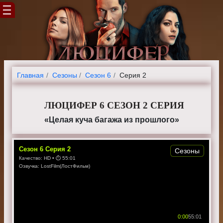
Главная
Cезоны
Сезон 6
Серия 2
ЛЮЦИФЕР 6 СЕЗОН 2 СЕРИЯ
«Целая куча багажа из прошлого»
Сезон
6
Серия
2
Сезоны
Качество:
HD
• ⏱
55:01
Озвучка:
LostFilm(ЛостФильм)
0:00
55:01