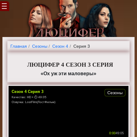
Главная
Cезоны
Сезон 4
Серия 3
ЛЮЦИФЕР 4 СЕЗОН 3 СЕРИЯ
«Ох уж эти маловеры»
Сезон
4
Серия
3
Сезоны
Качество:
HD
• ⏱
49:05
Озвучка:
LostFilm(ЛостФильм)
0:00
49:05