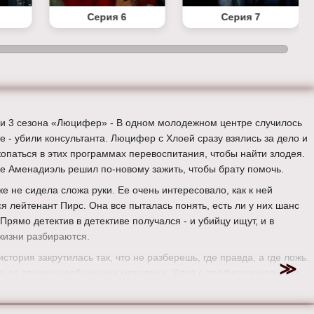
Серия 6
Серия 7
ии 3 сезона «Люцифер» - В одном молодежном центре случилось
е - убили консультанта. Люцифер с Хлоей сразу взялись за дело и
копаться в этих программах перевоспитания, чтобы найти злодея.
ще Аменадиэль решил по-новому зажить, чтобы брату помочь.
е не сидела сложа руки. Ее очень интересовало, как к ней
ся лейтенант Пирс. Она все пыталась понять, есть ли у них шанс
 Прямо детектив в детективе получался - и убийцу ищут, и в
жизни разбираются.
история закрутилась так, что не разберешь, где правда, а где ложь.
 со своими необычными методами, Хлоя с профессиональным
 Аменадиэль в поисках себя - все смешалось в одну запутанную
. И чем глубже они копали, тем больше вопросов возникало. Кто