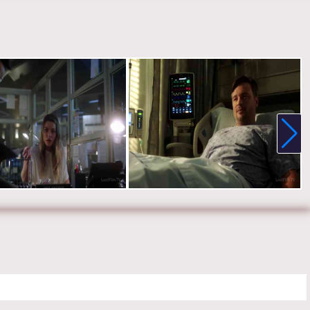
аки убил консультанта и зачем? Ответ где-то рядом, нужно только
но соединить все ниточки.
ер:
Эгиль Эгилссон
:
Том Эллис, Лорен Джерман, Кевин Алехандро, Д. Б. Вудсайд,
нн Брандт, Скарлетт Эстевес, Кевин Ранкин, Рэйчел Харрис,
елфер, Айми Гарсиа, Том Уэллинг, Инбар Лави и Брианна
ранд.
е онлайн 3 сезон 4 серию «
Люцифер
» бесплатно в хорошем HD
, на телефоне, планшете, пк или телевизоре на сайте luciferius.ru.