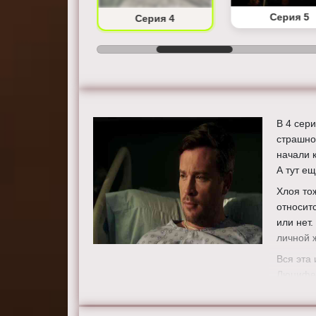
Серия 3
Серия 5
Серия 4
В 4 сер
страшно
начали 
А тут е
Хлоя тож
относит
или нет.
личной 
Вся эта 
Люцифер
чутьем,
историю