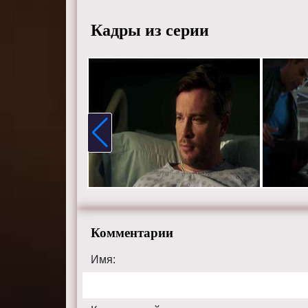
же все-т
правиль
Кадры из серии
Режисс
Актеры
Лесли-Э
Триша Х
Хильдеб
Смотрит
качестве
Комментарии
Имя: