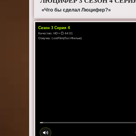
ЛЮЦИФЕР 3 СЕЗОН 4 СЕРИ
«Что бы сделал Люцифер?»
Сезон
3
Серия
4
Качество:
HD
• ⏱
44:01
Озвучка:
LostFilm(ЛостФильм)