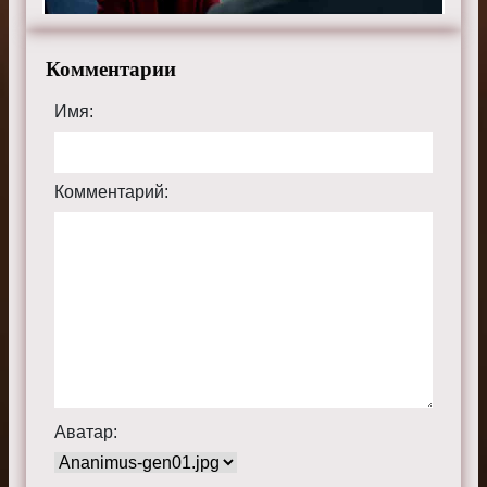
Хильдебранд.
Смотрите онлайн 2 сезон 17 серию «
Люцифер
»
Комментарии
бесплатно в хорошем HD качестве, на телефоне,
планшете, пк или телевизоре на сайте luciferius.ru.
Имя:
Комментарий:
Аватар: