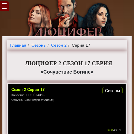
Главная
Cезоны
Сезон 2
Серия 17
ЛЮЦИФЕР 2 СЕЗОН 17 СЕРИЯ
«Сочувствие Богине»
Сезон
2
Серия
17
Сезоны
Качество:
HD
• ⏱
43:39
Озвучка:
LostFilm(ЛостФильм)
0:00
43:39