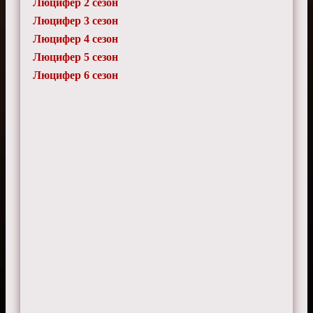
Люцифер 2 сезон
Цветана
28 июля 2025 г. 11:00
Люцифер 3 сезон
Слишком много ненужных любовных
Люцифер 4 сезон
линий.
Люцифер 5 сезон
Люцифер 6 сезон
Габриэлла
26 мая 2025 г. 18:20
Сюжет высосан из пальца.
Марк
14 ноября 2024 г. 2:40
Детективная линия слабовата.
Матвей
26 сентября 2024 г. 16:45