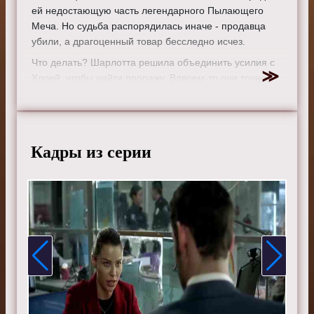
ей недостающую часть легендарного Пылающего
Меча. Но судьба распорядилась иначе - продавца
убили, а драгоценный товар бесследно исчез.
Что делать? Шарлотта решила объединить усилия с
Хлоей, чтобы найти пропажу. Вдвоем-то они точно
справятся! А тем временем в участке творилось что-то
странное. Совет по этике внезапно отстранил Линду
от работы. За что? Никто толком не понял.
Люцифер, как обычно, был занят своими делами. Но
Кадры из серии
тут к нему подошла Мейз. Она больше не могла
молчать и высказала ему все, что накипело за долгое
время. Ох и досталось же бедняге! Но, может, это и к
лучшему? Ведь друзья должны быть честными друг с
другом, даже если правда горька.
Режиссер:
Луис Милито
Актеры:
Том Эллис, Лорен Джерман, Кевин Алехандро,
Д. Б. Вудсайд, Лесли-Энн Брандт, Скарлетт Эстевес,
Кевин Ранкин, Рэйчел Харрис, Триша Хелфер, Айми
Гарсиа, Том Уэллинг, Инбар Лави и Брианна