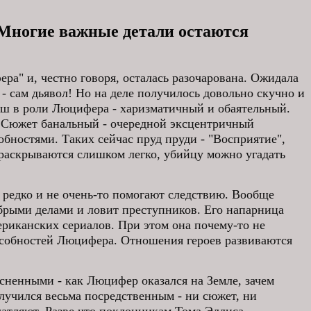
Многие важные детали остаются
ра" и, честно говоря, осталась разочарована. Ожидала
 - сам дьявол! Но на деле получилось довольно скучно и
ош в роли Люцифера - харизматичный и обаятельный.
. Сюжет банальный - очередной эксцентричный
ностями. Таких сейчас пруд пруди - "Восприятие",
 раскрываются слишком легко, убийцу можно угадать
редко и не очень-то помогают следствию. Вообще
обрыми делами и ловит преступников. Его напарница
риканских сериалов. При этом она почему-то не
особностей Люцифера. Отношения героев развиваются
сненными - как Люцифер оказался на Земле, зачем
лучился весьма посредственным - ни сюжет, ни